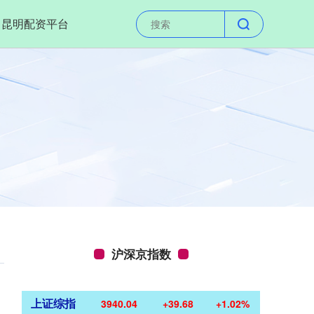
昆明配资平台
沪深京指数
上证综指
3940.04
+39.68
+1.02%