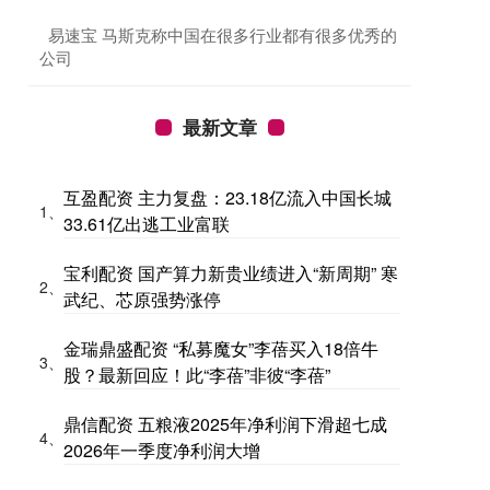
​易速宝 马斯克称中国在很多行业都有很多优秀的
公司
最新文章
互盈配资 主力复盘：23.18亿流入中国长城
1、
33.61亿出逃工业富联
宝利配资 国产算力新贵业绩进入“新周期” 寒
2、
武纪、芯原强势涨停
金瑞鼎盛配资 “私募魔女”李蓓买入18倍牛
3、
股？最新回应！此“李蓓”非彼“李蓓”
鼎信配资 五粮液2025年净利润下滑超七成
4、
2026年一季度净利润大增