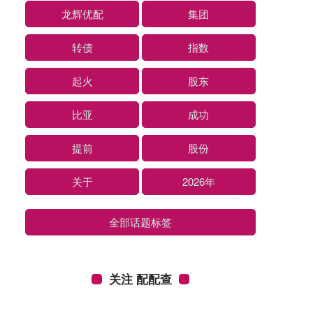
龙辉优配
集团
转债
指数
起火
股东
比亚
成功
提前
股份
关于
2026年
全部话题标签
关注 配配查