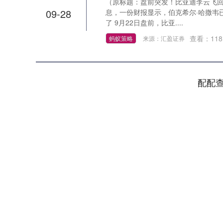
（原标题：盘前突发！比亚迪李云飞回应
09-28
息，一份财报显示，伯克希尔·哈撒韦
了 9月22日盘前，比亚....
查看：
118
蚂蚁策略
来源：汇盈证券
配配