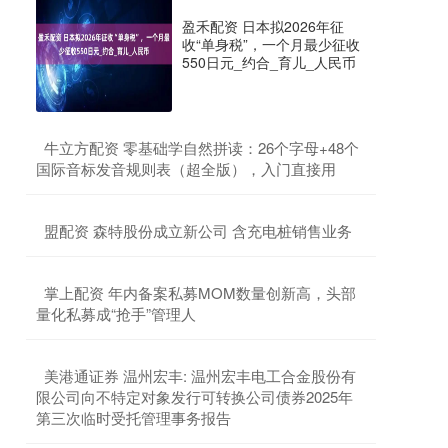
盈禾配资 日本拟2026年征
收“单身税”，一个月最少征收
550日元_约合_育儿_人民币
​牛立方配资 零基础学自然拼读：26个字母+48个
国际音标发音规则表（超全版），入门直接用
​盟配资 森特股份成立新公司 含充电桩销售业务
​掌上配资 年内备案私募MOM数量创新高，头部
量化私募成“抢手”管理人
​美港通证券 温州宏丰: 温州宏丰电工合金股份有
限公司向不特定对象发行可转换公司债券2025年
第三次临时受托管理事务报告