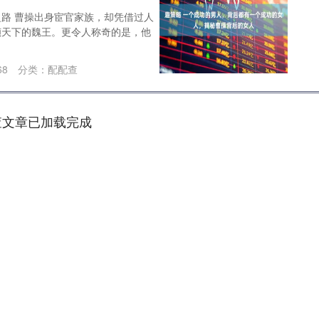
路 曹操出身宦官家族，却凭借过人
倾天下的魏王。更令人称奇的是，他
68
分类：
配配查
查文章已加载完成