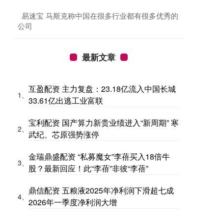
​易速宝 马斯克称中国在很多行业都有很多优秀的
公司
最新文章
互盈配资 主力复盘：23.18亿流入中国长城
1、
33.61亿出逃工业富联
宝利配资 国产算力新贵业绩进入“新周期” 寒
2、
武纪、芯原强势涨停
金瑞鼎盛配资 “私募魔女”李蓓买入18倍牛
3、
股？最新回应！此“李蓓”非彼“李蓓”
鼎信配资 五粮液2025年净利润下滑超七成
4、
2026年一季度净利润大增