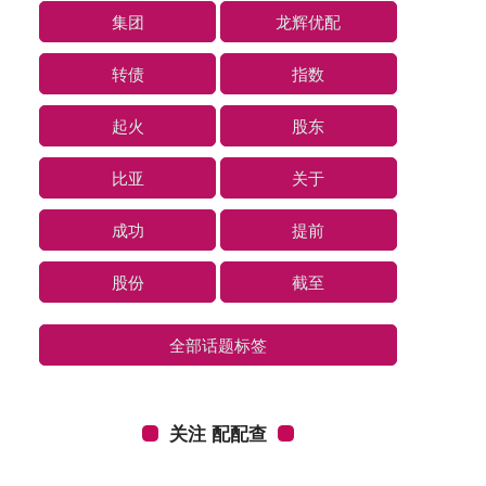
集团
龙辉优配
转债
指数
起火
股东
比亚
关于
成功
提前
股份
截至
全部话题标签
关注 配配查