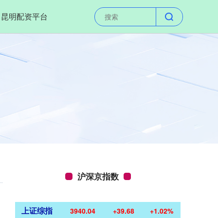
昆明配资平台
沪深京指数
上证综指
3940.04
+39.68
+1.02%