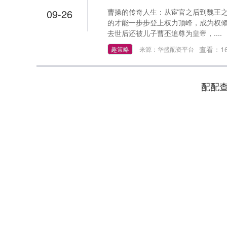
09-26
曹操的传奇人生：从宦官之后到魏王之
的才能一步步登上权力顶峰，成为权
去世后还被儿子曹丕追尊为皇帝，....
查看：
1
趣策略
来源：华盛配资平台
配配