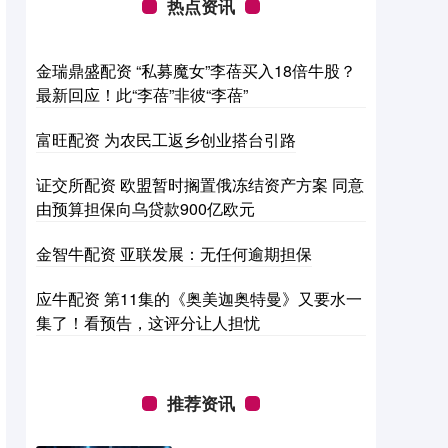
热点资讯
金瑞鼎盛配资 “私募魔女”李蓓买入18倍牛股？
最新回应！此“李蓓”非彼“李蓓”
富旺配资 为农民工返乡创业搭台引路
证交所配资 欧盟暂时搁置俄冻结资产方案 同意
由预算担保向乌贷款900亿欧元
金智牛配资 亚联发展：无任何逾期担保
应牛配资 第11集的《奥美迦奥特曼》又要水一
集了！看预告，这评分让人担忧
推荐资讯