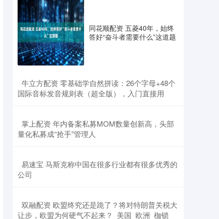
同花顺配资 五菱40年，始终
答好“奋斗者需要什么”这道题
​牛立方配资 零基础学自然拼读：26个字母+48个
国际音标发音规则表（超全版），入门直接用
​掌上配资 年内备案私募MOM数量创新高，头部
量化私募成“抢手”管理人
​易速宝 马斯克称中国在很多行业都有很多优秀的
公司
​双融配资 欧盟终究还是跪了？将对特朗普关税大
让步，欧盟为何硬气不起来？_美国_欧洲_枷锁