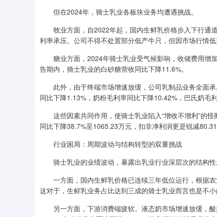
但在2024年，骑士乳业各板块业务均遭遇挑战。
牧业方面，自2022年起，国内生鲜乳价格步入下行通道
利率承压。公司不得不处置部分低产牛只，但因市场行情低
糖业方面，2024年骑士乳业受气候影响，收储费用增加
告期内，骑士乳业的白砂糖营收同比下降11.6%。
此外，由于终端市场增速放缓，公司乳制品业务全面承压
同比下降1.13%，奶粉毛利率同比下降10.42%，巴氏奶毛利
这些因素共同作用，使骑士乳业陷入“增收不增利”的怪圈。2
同比下降38.7%至1065.23万元，扣非净利润更是锐减8
行业困局：周期波动与结构转型的双重挑战
骑士乳业的业绩波动，暴露出乳业行业深层次的结构性
一方面，国内生鲜乳价格已连续三年低位运行，根据农业农村部
这对于，生鲜乳业务占比达到三成的骑士乳业而言也是不小
另一方面，下游消费端疲软。液态奶市场增速放缓，酸奶、