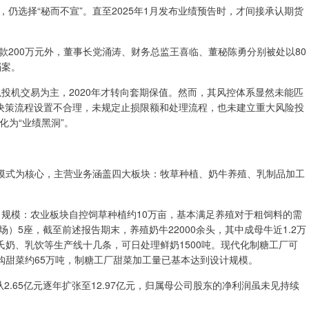
选择“秘而不宣”。直至2025年1月发布业绩预告时，才间接承认期货
00万元外，董事长党涌涛、财务总监王喜临、董秘陈勇分别被处以80
档案。
投机交易为主，2020年才转向套期保值。然而，其风控体系显然未能匹
部决策流程设置不合理，未规定止损限额和处理流程，也未建立重大风险投
化为“业绩黑洞”。
模式为核心，主营业务涵盖四大板块：牧草种植、奶牛养殖、乳制品加工
规模：农业板块自控饲草种植约10万亩，基本满足养殖对于粗饲料的需
5座，截至前述报告期末，养殖奶牛22000余头，其中成母牛近1.2万
氏奶、乳饮等生产线十几条，可日处理鲜奶1500吨。现代化制糖工厂可
计收购甜菜约65万吨，制糖工厂甜菜加工量已基本达到设计规模。
2.65亿元逐年扩张至12.97亿元，归属母公司股东的净利润虽未见持续