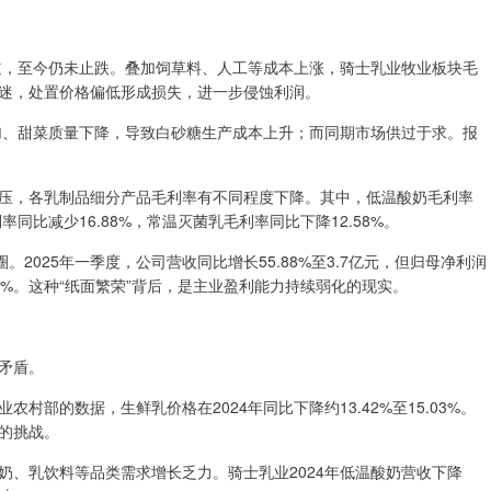
，至今仍未止跌。叠加饲草料、人工等成本上涨，骑士乳业牧业板块毛
迷，处置价格偏低形成损失，进一步侵蚀利润。
、甜菜质量下降，导致白砂糖生产成本上升；而同期市场供过于求。报
，各乳制品细分产品毛利率有不同程度下降。其中，低温酸奶毛利率
率同比减少16.88%，常温灭菌乳毛利率同比下降12.58%。
025年一季度，公司营收同比增长55.88%至3.7亿元，但归母净利润
0.31%。这种“纸面繁荣”背后，是主业盈利能力持续弱化的现实。
矛盾。
的数据，生鲜乳价格在2024年同比下降约13.42%至15.03%。
的挑战。
乳饮料等品类需求增长乏力。骑士乳业2024年低温酸奶营收下降