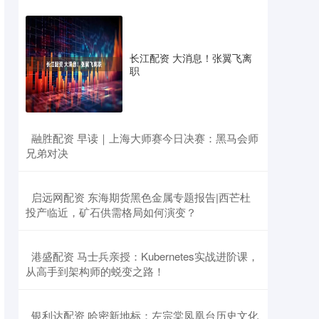
长江配资 大消息！张翼飞离
职
​融胜配资 早读｜上海大师赛今日决赛：黑马会师
兄弟对决
​启远网配资 东海期货黑色金属专题报告|西芒杜
投产临近，矿石供需格局如何演变？
​港盛配资 马士兵亲授：Kubernetes实战进阶课，
从高手到架构师的蜕变之路！
​银利达配资 哈密新地标：左宗棠凤凰台历史文化