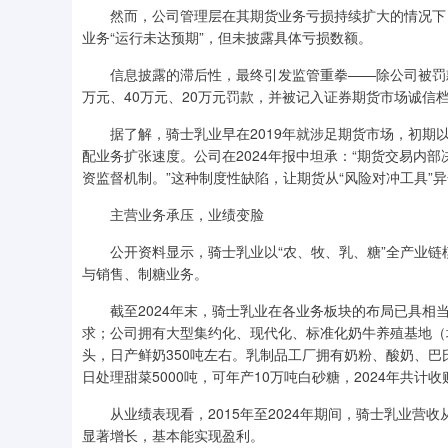
然而，公司管理层在其期货业务亏损持续扩大的情况下，仍
业务“运行未达预期”，但未披露具体亏损数额。
信息披露的滞后性，最终引发监管重拳——除公司被罚款2
万元、40万元、20万元罚款，并被记入证券期货市场诚信
据了解，骑士乳业早在2019年就涉足期货市场，初期以
配业务扩张速度。公司在2024年报中坦承：“期货交易内
资监督机制。”这种制度性缺陷，让期货从“风险对冲工具”异
主营业务承压，业绩变脸
公开资料显示，骑士乳业以“农、牧、乳、糖”全产业链
与销售、制糖业务。
截至2024年末，骑士乳业在各业务板块的布局已具相当
求；公司拥有大型集约化、现代化、标准化奶牛养殖基地（场）
头，日产鲜奶350吨左右。乳制品工厂拥有奶粉、酸奶、巴
日处理甜菜5000吨，可年产10万吨白砂糖，2024年共
从业绩表现看，2015年至2024年期间，骑士乳业营收从
显著增长，基本能实现盈利。