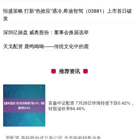
恒盛策略 打新“热效应”遇冷,希迪智驾（03881）上市首日破
发
深圳亿操盘 威奥股份：董事会换届选举
天戈配资 鹿鸣呦呦——传统文化中的鹿
推荐资讯
富鑫中证配资 7月28日华海转债下跌0.42%，
转股溢价率84.46%
​盟配资 森特股份成立新公司 含充电桩销售业务