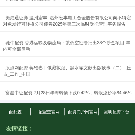
​美港通证券 温州宏丰: 温州宏丰电工合金股份有限公司向不特定
对象发行可转换公司债券2025年第三次临时受托管理事务报告
​驰牛配资 香港运输及物流局：就低空经济批出38个沙盒项目 年
内可全部启动
​股点网配资 蒋维崧︱俄藏敦煌、黑水城文献出版轶事（二）_丘
古_工作_中国
​富鑫中证配资 7月28日华海转债下跌0.42%，转股溢价率84.46%
配配查
配配查官网
配资门户网官网
昆明配资平台
友情链接：