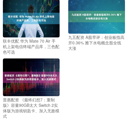
九五配资 A股早评：创业板指高
联丰优配 华为 Mate 70 Air 手
开0.36% 雅下水电概念股全线
机上架电信终端产品库，三色配
大涨
色可选
普惠配资 《最终幻想7：重制
版》容量90GB太大 Switch 2实
体版为游戏钥匙卡、加入无敌模
式