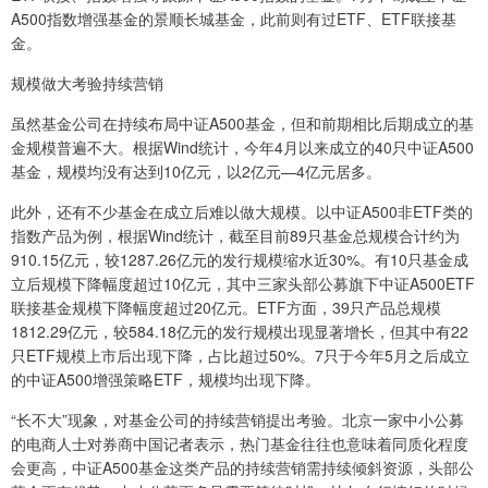
A500指数增强基金的景顺长城基金，此前则有过ETF、ETF联接基
金。
规模做大考验持续营销
虽然基金公司在持续布局中证A500基金，但和前期相比后期成立的基
金规模普遍不大。根据Wind统计，今年4月以来成立的40只中证A500
基金，规模均没有达到10亿元，以2亿元—4亿元居多。
此外，还有不少基金在成立后难以做大规模。以中证A500非ETF类的
指数产品为例，根据Wind统计，截至目前89只基金总规模合计约为
910.15亿元，较1287.26亿元的发行规模缩水近30%。有10只基金成
立后规模下降幅度超过10亿元，其中三家头部公募旗下中证A500ETF
联接基金规模下降幅度超过20亿元。ETF方面，39只产品总规模
1812.29亿元，较584.18亿元的发行规模出现显著增长，但其中有22
只ETF规模上市后出现下降，占比超过50%。7只于今年5月之后成立
的中证A500增强策略ETF，规模均出现下降。
“长不大”现象，对基金公司的持续营销提出考验。北京一家中小公募
的电商人士对券商中国记者表示，热门基金往往也意味着同质化程度
会更高，中证A500基金这类产品的持续营销需持续倾斜资源，头部公