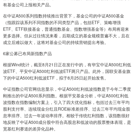
有基金公司上报相关产品。
在中证A500系列指数持续推出背景下，基金公司的中证A500基金
（指跟踪该系列不同指数的不同类型产品，包括ETF、策略增强
ETF、ETF联接基金，普通指数基金、指数增强基金等）布局将迎来
更多选择。但从过往情况来看，后期成立的基金规模普遍不大，且在
成立后难以做大，这将对基金公司的持续营销提出考验。
6家公募已布局新指数产品
根据Wind统计，截至8月21日正在发行中的，有华宝中证A500红利低
波ETF、平安中证A500红利低波ETF两只产品。此外，国联安基金旗
下的中证A500红利低波ETF，拟于8月25日起开始发售。
中证指数公司官网信息显示，中证A500红利低波指数是于今年二季度
刚推出的中证A500系列指数。根据平安基金分析，中证A500红利低
波指数在指数编制方案上，引入了四大优化指标，包括过去三年平均
股利支付率、连续现金分红且ROE标准差排序、过去三年平均现金股
息率排序、过去一年波动率排序。相较于传统红利指数，该指数很好
地反映了中证A500成分股中符合高股息和低波动的股票整体表现，是
宽基红利赛道的差异化品种。