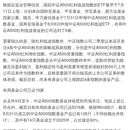
根据证监会官网信息，跟踪中证A500红利低波指数的ETF最早于7月
11日上报，分别来自国联安基金、平安基金、华宝基金、易方达基金
四家公募。随后，申万菱信基金于7月31日申报中证A500红利低波指
数基金，国寿安保基金于8月8日申报中证A500红利低波ETF，布局中
证A500红利低波基金的公司达到了6家。
需要指出的是，除红利低波指数外，中证指数公司二季度以来还开发
过4条中证A500相关的策略或风格指数，分别是中证A500红利指数、
中证A500红利增长指数、中证A500质量指数、中证A500红利质量指
数。中证A500质量指数是从中证A500指数样本中，选取经营较为稳
健且在盈利能力、盈利稳定性与盈利质量等维度表现较好的50只上市
公司证券作为指数样本，反映质量因子得分较高的上市公司证券的整
体表现。截至目前，尚未有基金公司上报跟踪4条指数的基金产品。
布局基金公司已达76家
从去年9月至今，中证A500指数基金持续受到市场关注。包括上述公
司在内，截至目前布局的基金公司已达到76家。根据Wind统计，截至
8月21日成立的中证A500指数基金产品已有128只（不同份额合并统
计），其中有74只基金成立于2025年，占比接近60%。