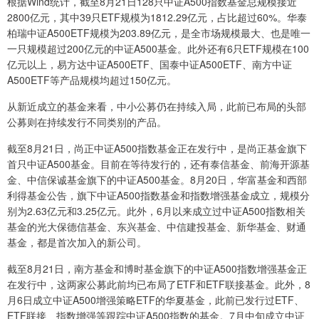
根据Wind统计，截至8月21日128只中证A500指数基金总规模接近
2800亿元，其中39只ETF规模为1812.29亿元，占比超过60%。华泰
柏瑞中证A500ETF规模为203.89亿元，是全市场规模最大、也是唯一
一只规模超过200亿元的中证A500基金。此外还有6只ETF规模在100
亿元以上，易方达中证A500ETF、国泰中证A500ETF、南方中证
A500ETF等产品规模均超过150亿元。
从新近成立的基金来看，中小公募仍在持续入局，此前已布局的头部
公募则在持续发行不同类别的产品。
截至8月21日，尚正中证A500指数基金正在发行中，是尚正基金旗下
首只中证A500基金。目前在等待发行的，还有泰信基金、前海开源基
金、中信保诚基金旗下的中证A500基金。8月20日，华富基金和西部
利得基金公告，旗下中证A500指数基金和指数增强基金成立，规模分
别为2.63亿元和3.25亿元。此外，6月以来成立过中证A500指数相关
基金的光大保德信基金、东兴基金、中信建投基金、新华基金、财通
基金，都是首次加入的新公司。
截至8月21日，南方基金和博时基金旗下的中证A500指数增强基金正
在发行中，这两家公募此前均已布局了ETF和ETF联接基金。此外，8
月6日成立中证A500增强策略ETF的华夏基金，此前已发行过ETF、
ETF联接、指数增强等跟踪中证A500指数的基金。7月中旬成立中证