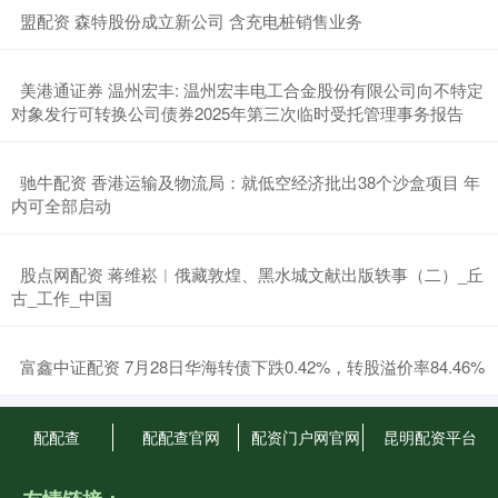
​盟配资 森特股份成立新公司 含充电桩销售业务
​美港通证券 温州宏丰: 温州宏丰电工合金股份有限公司向不特定
对象发行可转换公司债券2025年第三次临时受托管理事务报告
​驰牛配资 香港运输及物流局：就低空经济批出38个沙盒项目 年
内可全部启动
​股点网配资 蒋维崧︱俄藏敦煌、黑水城文献出版轶事（二）_丘
古_工作_中国
​富鑫中证配资 7月28日华海转债下跌0.42%，转股溢价率84.46%
配配查
配配查官网
配资门户网官网
昆明配资平台