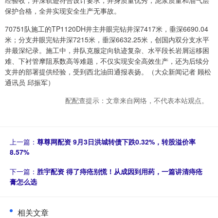
经验收，井深轨迹符合设计要求，井身质量优秀，泥浆质量和油气层
保护合格，全井实现安全生产无事故。
70751队施工的TP1120DH井主井眼完钻井深7417米，垂深6690.04
米；分支井眼完钻井深7215米，垂深6632.25米，创国内双分支水平
井最深纪录。施工中，井队克服定向轨迹复杂、水平段长岩屑运移困
难、下衬管摩阻系数高等难题，不仅实现安全高效生产，还为后续分
支井的部署提供经验，受到西北油田通报表扬。（大众新闻记者 顾松
通讯员 邱振军）
配配查提示：文章来自网络，不代表本站观点。
上一篇：
尊尊网配资 9月3日洪城转债下跌0.32%，转股溢价率
8.57%
下一篇：
胜宇配资 得了痔疮别慌！从成因到用药，一篇讲清痔疮
膏怎么选
相关文章