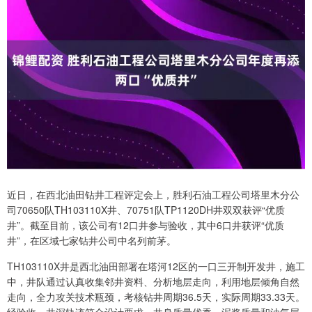
近日，在西北油田钻井工程评定会上，胜利石油工程公司塔里木分公
司70650队TH103110X井、70751队TP1120DH井双双获评“优质
井”。截至目前，该公司有12口井参与验收，其中6口井获评“优质
井”，在区域七家钻井公司中名列前茅。
TH103110X井是西北油田部署在塔河12区的一口三开制开发井，施工
中，井队通过认真收集邻井资料、分析地层走向，利用地层倾角自然
走向，全力攻关技术瓶颈，考核钻井周期36.5天，实际周期33.33天。