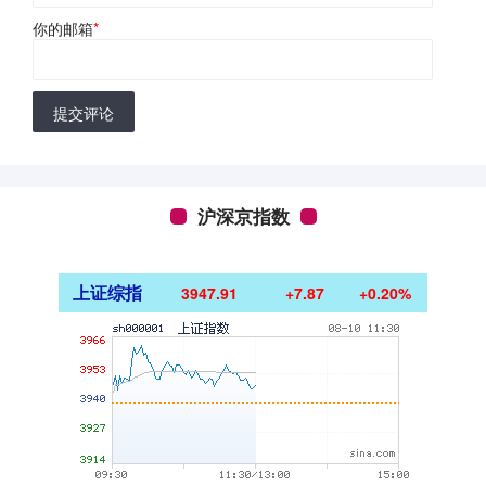
你的邮箱
*
提交评论
沪深京指数
上证综指
3947.91
+7.87
+0.20%