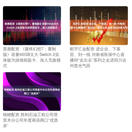
普惠配资 《最终幻想7：重制
航宇汇金配资 进企业、下基
版》容量90GB太大 Switch 2实
层、到一线 河南省医保中心直
体版为游戏钥匙卡、加入无敌模
播间“走出去”系列之走进四川达
式
州普光气田
锦鲤配资 胜利石油工程公司塔
里木分公司年度再添两口“优质
井”